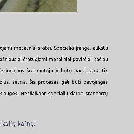
jami metaliniai šratai. Specialia įranga, aukštu
žniausiai šratuojami metaliniai paviršiai, tačiau
fesionalaus šratauotojo ir būtų naudojama tik
žius, šalmą. Šis procesas gali būti pavojingas
aslaugos. Nesilaikant specialių darbo standartų
ikslią kainą!