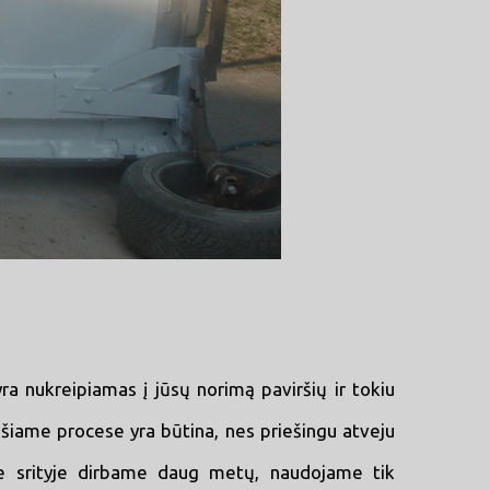
a nukreipiamas į jūsų norimą paviršių ir tokiu
is šiame procese yra būtina, nes priešingu atveju
oje srityje dirbame daug metų, naudojame tik