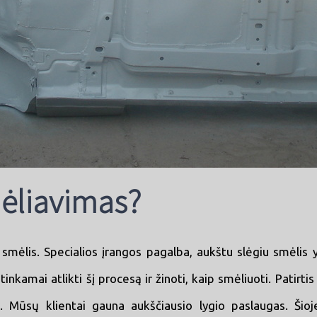
ėliavimas?
mėlis. Specialios įrangos pagalba, aukštu slėgiu smėlis yr
nkamai atlikti šį procesą ir žinoti, kaip smėliuoti. Patirt
ių. Mūsų klientai gauna aukščiausio lygio paslaugas. Ši