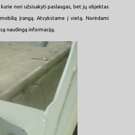
kurie nori užsisakyti paslaugas, bet jų objektas
obilią įrangą. Atvykstame į vietą. Norėdami
są naudingą informaciją.