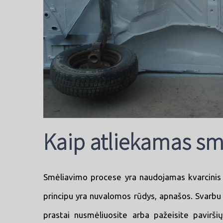
Kaip atliekamas sm
Smėliavimo procese yra naudojamas kvarcinis s
principu yra nuvalomos rūdys, apnašos. Svarbu ti
prastai nusmėliuosite arba pažeisite pavirš