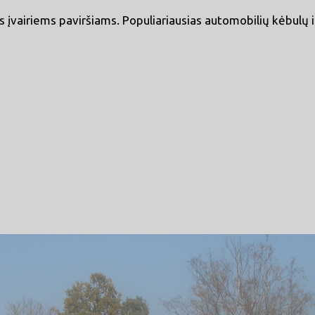
 įvairiems paviršiams. Populiariausias automobilių kėbulų i