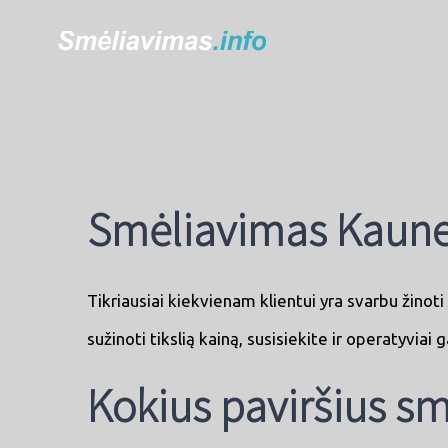
Smėliavimas Kaune 
Tikriausiai kiekvienam klientui yra svarbu žino
sužinoti tikslią kainą, susisiekite ir operatyviai
Kokius paviršius s