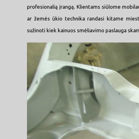
profesionalią įrangą. Klientams siūlome mobilau
ar žemės ūkio technika randasi kitame mies
sužinoti kiek kainuos smėliavimo paslauga skam