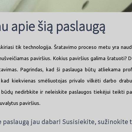
au apie šią paslaugą
kiriasi tik technologija. Šratavimo proceso metu yra naudo
nušveičiamas paviršius. Kokius paviršius galima šratuoti? Da
ratavimas. Pagrindas, kad ši paslauga būtų atliekama pro
, kad kiekvienas smėliuotojas privalo vilkėti darbo drabu
būdų nedirbkite ir neleiskite paslaugos tiekėjui teikti p
valytus paviršius.
 paslaugą jau dabar! Susisiekite, sužinokite t