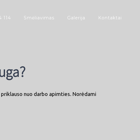
4 114
Smėliavimas
Galerija
Kontaktai
auga?
os priklauso nuo darbo apimties. Norėdami