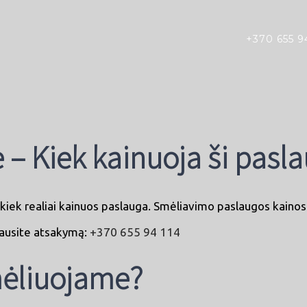
+370 655 9
– Kiek kainuoja ši pasl
ti kiek realiai kainuos paslauga. Smėliavimo paslaugos kain
 gausite atsakymą:
+370 655 94 114
mėliuojame?