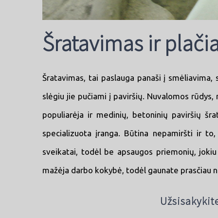
Šratavimas ir plači
Šratavimas, tai paslauga panaši į smėliavima, s
slėgiu jie pučiami į paviršių. Nuvalomos rūdys, 
populiarėja ir medinių, betoninių paviršių š
specializuota įranga. Būtina nepamiršti ir to
sveikatai, todėl be apsaugos priemonių, jokiu 
mažėja darbo kokybė, todėl gaunate prasčiau nu
Užsisakykite